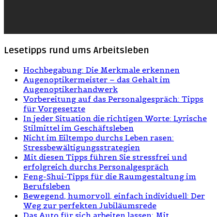
Lesetipps rund ums Arbeitsleben
Hochbegabung: Die Merkmale erkennen
Augenoptikermeister – das Gehalt im
Augenoptikerhandwerk
Vorbereitung auf das Personalgespräch: Tipps
für Vorgesetzte
In jeder Situation die richtigen Worte: Lyrische
Stilmittel im Geschäftsleben
Nicht im Eiltempo durchs Leben rasen:
Stressbewältigungsstrategien
Mit diesen Tipps führen Sie stressfrei und
erfolgreich durchs Personalgespräch
Feng-Shui-Tipps für die Raumgestaltung im
Berufsleben
Bewegend, humorvoll, einfach individuell: Der
Weg zur perfekten Jubiläumsrede
Das Auto für sich arbeiten lassen: Mit