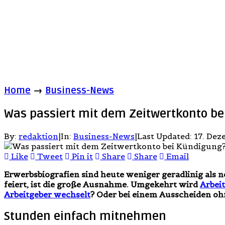
Home
→
Business-News
Was passiert mit dem Zeitwertkonto b
By:
redaktion
|
In:
Business-News
|
Last Updated:
17. De
Like
Tweet
Pin it
Share
Share
Email
Erwerbsbiografien sind heute weniger geradlinig als 
feiert, ist die große Ausnahme. Umgekehrt wird
Arbeit
Arbeitgeber wechselt
? Oder bei einem Ausscheiden ohn
Stunden einfach mitnehmen