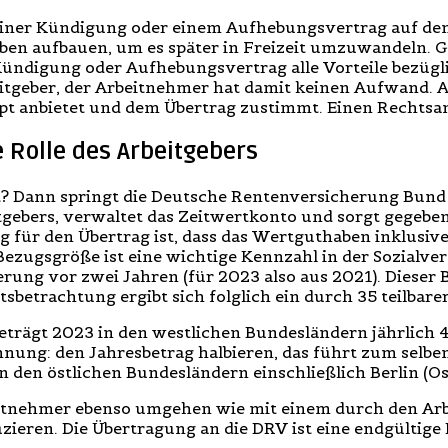
ei einer Kündigung oder einem Aufhebungsvertrag auf de
n aufbauen, um es später in Freizeit umzuwandeln. Ges
tz Kündigung oder Aufhebungsvertrag alle Vorteile bezügl
geber, der Arbeitnehmer hat damit keinen Aufwand. Al
t anbietet und dem Übertrag zustimmt. Einen Rechtsans
Rolle des Arbeitgebers
? Dann springt die Deutsche Rentenversicherung Bund 
gebers, verwaltet das Zeitwertkonto und sorgt gegebene
g für den Übertrag ist, dass das Wertguthaben inklusiv
Bezugsgröße ist eine wichtige Kennzahl in der Sozialve
rung vor zwei Jahren (für 2023 also aus 2021). Dieser
sbetrachtung ergibt sich folglich ein durch 35 teilbare
eträgt 2023 in den westlichen Bundesländern jährlich 4
ung: den Jahresbetrag halbieren, das führt zum selben 
den östlichen Bundesländern einschließlich Berlin (Ost
itnehmer ebenso umgehen wie mit einem durch den Arbe
uzieren. Die Übertragung an die DRV ist eine endgültige