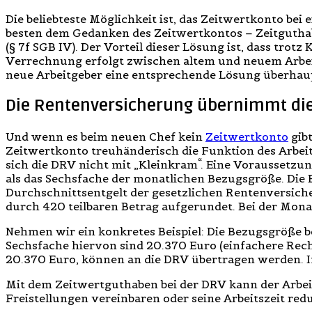
Die beliebteste Möglichkeit ist, das Zeitwertkonto b
besten dem Gedanken des Zeitwertkontos – Zeitguthabe
(§ 7f SGB IV). Der Vorteil dieser Lösung ist, dass tro
Verrechnung erfolgt zwischen altem und neuem Arbeit
neue Arbeitgeber eine entsprechende Lösung überhaup
Die Rentenversicherung übernimmt die 
Und wenn es beim neuen Chef kein
Zeitwertkonto
gibt
Zeitwertkonto treuhänderisch die Funktion des Arbeit
sich die DRV nicht mit „Kleinkram“. Eine Voraussetzun
als das Sechsfache der monatlichen Bezugsgröße. Die 
Durchschnittsentgelt der gesetzlichen Rentenversiche
durch 420 teilbaren Betrag aufgerundet. Bei der Monat
Nehmen wir ein konkretes Beispiel: Die Bezugsgröße b
Sechsfache hiervon sind 20.370 Euro (einfachere Rechn
20.370 Euro, können an die DRV übertragen werden. In 
Mit dem Zeitwertguthaben bei der DRV kann der Arbe
Freistellungen vereinbaren oder seine Arbeitszeit red