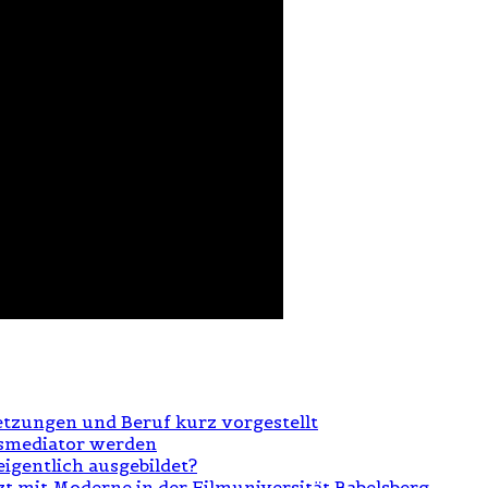
tzungen und Beruf kurz vorgestellt
tsmediator werden
igentlich ausgebildet?
t mit Moderne in der Filmuniversität Babelsberg