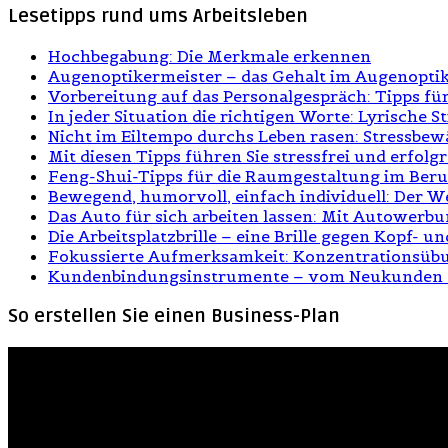
Lesetipps rund ums Arbeitsleben
Hochbegabung: Die Merkmale erkennen
Augenoptikermeister – das Gehalt im Augenopt
Vorbereitung auf das Personalgespräch: Tipps fü
In jeder Situation die richtigen Worte: Lyrische S
Nicht im Eiltempo durchs Leben rasen: Stressbew
Mit diesen Tipps führen Sie stressfrei und erfol
Feng-Shui-Tipps für die Raumgestaltung im Beru
Bewegend, humorvoll, einfach individuell: Der W
Das Auto für sich arbeiten lassen: Mit Autowerb
Die Arbeitsplatzbrille – eine Brille gegen Kopf-
Fokussierte Aufmerksamkeit: Konzentrationsübu
Kundenbindungsinstrumente – vom Neukunde
So erstellen Sie einen Business-Plan