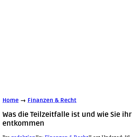
Home
→
Finanzen & Recht
Was die Teilzeitfalle ist und wie Sie ihr
entkommen
By:
redaktion
|
In:
Finanzen & Recht
|
Last Updated:
16.