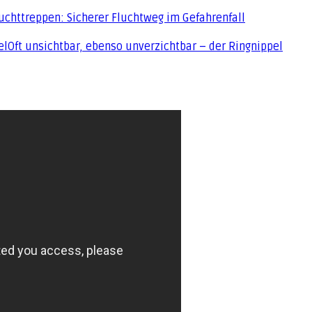
uchttreppen: Sicherer Fluchtweg im Gefahrenfall
Oft unsichtbar, ebenso unverzichtbar – der Ringnippel