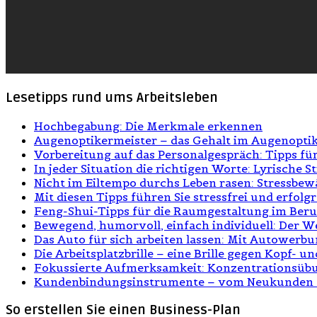
Lesetipps rund ums Arbeitsleben
Hochbegabung: Die Merkmale erkennen
Augenoptikermeister – das Gehalt im Augenopt
Vorbereitung auf das Personalgespräch: Tipps fü
In jeder Situation die richtigen Worte: Lyrische S
Nicht im Eiltempo durchs Leben rasen: Stressbew
Mit diesen Tipps führen Sie stressfrei und erfol
Feng-Shui-Tipps für die Raumgestaltung im Beru
Bewegend, humorvoll, einfach individuell: Der W
Das Auto für sich arbeiten lassen: Mit Autowerb
Die Arbeitsplatzbrille – eine Brille gegen Kopf-
Fokussierte Aufmerksamkeit: Konzentrationsübu
Kundenbindungsinstrumente – vom Neukunde
So erstellen Sie einen Business-Plan