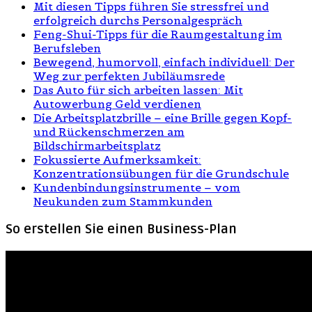
Mit diesen Tipps führen Sie stressfrei und
erfolgreich durchs Personalgespräch
Feng-Shui-Tipps für die Raumgestaltung im
Berufsleben
Bewegend, humorvoll, einfach individuell: Der
Weg zur perfekten Jubiläumsrede
Das Auto für sich arbeiten lassen: Mit
Autowerbung Geld verdienen
Die Arbeitsplatzbrille – eine Brille gegen Kopf-
und Rückenschmerzen am
Bildschirmarbeitsplatz
Fokussierte Aufmerksamkeit:
Konzentrationsübungen für die Grundschule
Kundenbindungsinstrumente – vom
Neukunden zum Stammkunden
So erstellen Sie einen Business-Plan