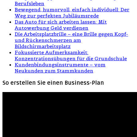
Berufsleben
Bewegend, humorvoll, einfach individuell: Der
Weg zur perfekten Jubiläumsrede
Das Auto für sich arbeiten lassen: Mit
Autowerbung Geld verdienen
Die Arbeitsplatzbrille – eine Brille gegen Kopf-
und Rückenschmerzen am
Bildschirmarbeitsplatz
Fokussierte Aufmerksamkeit:
Konzentrationsübungen für die Grundschule
Kundenbindungsinstrumente – vom
Neukunden zum Stammkunden
So erstellen Sie einen Business-Plan