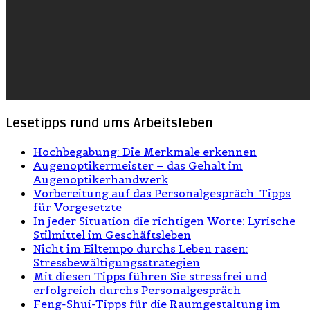
Lesetipps rund ums Arbeitsleben
Hochbegabung: Die Merkmale erkennen
Augenoptikermeister – das Gehalt im
Augenoptikerhandwerk
Vorbereitung auf das Personalgespräch: Tipps
für Vorgesetzte
In jeder Situation die richtigen Worte: Lyrische
Stilmittel im Geschäftsleben
Nicht im Eiltempo durchs Leben rasen:
Stressbewältigungsstrategien
Mit diesen Tipps führen Sie stressfrei und
erfolgreich durchs Personalgespräch
Feng-Shui-Tipps für die Raumgestaltung im